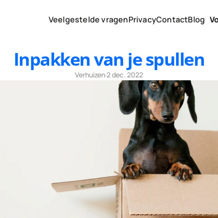
Veelgestelde vragen
Privacy
Contact
Blog
V
Inpakken van je spullen
Verhuizen
·
2 dec. 2022